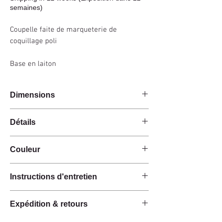
semaines)
Coupelle faite de marqueterie de
coquillage poli
Base en laiton
Dimensions
24x19x11cm
Détails
Fait main
Couleur
Coquillae poli noir
Base en laiton
Noir
Forme organique
Instructions d'entretien
Ces produits sont fabriqués à la main à partir de
Expédition & retours
matières premières naturelles.
Les les matériaux ont une finition naturelle et