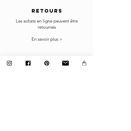
RETOURS
Retour
Si les marchandises reçues ne sont pas
Les achats en ligne peuvent être
comme prévu ou ne conviennent pas, vous
retournés
pouvez les retourner sous réserve de notre
Politique de retour
.
En savoir plus >
Les les articles doivent être retournés dans le
carton d'usine emballé exactement comme il a
été expédié, sinon les retours ne seront pas
acceptés.
Les articles fabriqués sur commande et
personnalisés ne peuvent pas être retournés.
paiement
Paiements acceptés
par carte bancaire, paypal
ou virement bancaire