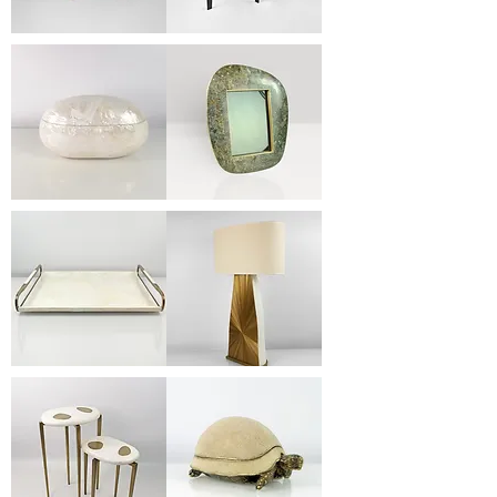
CB
TB
VEGA
375
4F
BX
FR
GALET
OVOID
BOM
SAF
TR
LP
OVAL
SIRIUS
KBB