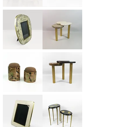
FR
TB
CHICAGO
CORPUS
ST
(Green)
FR
TB
OVOID
CORPUS
BOM
(Cream)
POP
BX
TB
DOME
CORPUS
BRL
(Brown)