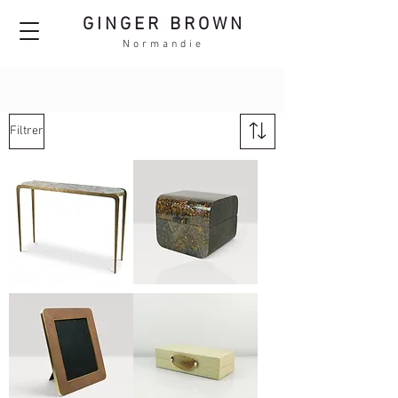
GINGER BROWN
Normandie
Filtrer
CS
BX236
VISIO
RBT
BL
ST