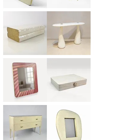
FR
TB389
1061
BPS
CRS
(Set)
BX438-
CS
439
GUTTA
KBB/BR
FR1061
BX413-
SW/BR
430_R
KBB