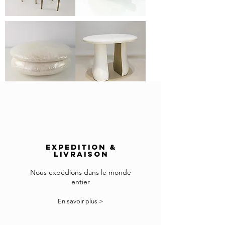
TB389
BX
KBB
TURTLE
(Set)
BX
TB
MORPHEUS
SIRIUS
EXPEDITION &
LIVRAISON
Nous expédions dans le monde
entier
En savoir plus >