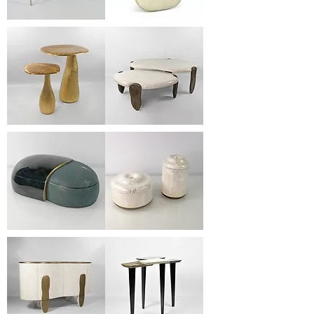
CH527
FR
ST/BSTN
OVOID
BOM
ST
TB
TB
OVOID
COF
STR
MORPHEUS
(set
of
2)
BX
BX
CENTAURI
HOLE