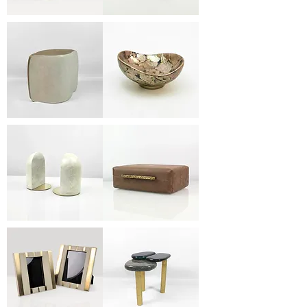
FR
BX398
1061ST
ST/AG
EPSILON
AC
STOOL
1248
BRL
BUBBLE
BX238
BOOKEND
ST