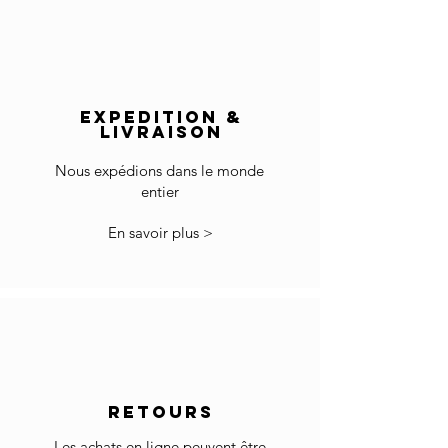
Europe : 2 à 5 jours
Reste du monde : 5 à 10 jours
Livraison hors Europe :
Le prix n'inclut pas les droits d'importation et la
TVA locale si applicable.
EXPEDITION &
Les frais de dédouanement et d'importation
LIVRAISON
sont à votre charge.
Nous expédions dans le monde
*Certains pays peuvent avoir plus de
entier
restrictions pour l'importation de produits.
Dans le cas où vous ne pouvez pas commander
En savoir plus >
parce que votre pays n'est pas accepté dans la
liste des pays sélectionnés, veuillez nous
contacter à info@gingerbrown.fr
Nous ferons de notre mieux pour vous aider et
expédier votre commande.
Retours
Si les marchandises reçues ne sont pas
conformes à vos attentes ou ne vous
RETOURS
conviennent pas, vous pouvez les retourner
conformément à notre
politique de retour .
Les achats en ligne peuvent être