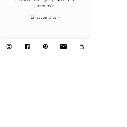
retournés
Les articles doivent être retournés dans le
carton d'usine emballé exactement comme ils
En savoir plus >
ont été expédiés, sinon les retours ne seront
pas acceptés.
Les articles fabriqués sur commande et
personnalisés ne peuvent pas être retournés.
paiement
Paiements acceptés
par carte bancaire, paypal
ou virement bancaire