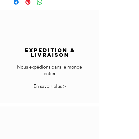
Gardez les matériaux secs et protégés des
Délais de livraison:
rayons directs du soleil et des surfaces
France: 1-4 jours
chaudes.
Europe: 2-5 jours
Reste du monde: 5-8 jours
Essuyez avec un chiffon en coton doux.
Livraison hors Europe:
N'utilisez aucun agent de nettoyage sur la
Le prix n'inclut pas les droits d'importation et la
surface.
TVA locale le cas échéant.
EXPEDITION &
Les frais de dédouanement et d'importation
LIVRAISON
sont à votre charge.
Nous expédions dans le monde
* Certains pays peuvent avoir plus de
entier
restrictions pour l'importation de produits.
Dans le cas où vous ne pouvez pas commander
En savoir plus >
car votre pays n'est pas accepté dans la liste
sélectionnée des pays, veuillez nous contacter
à info@gingerbrown.fr
Nous ferons de notre mieux pour vous aider et
faire expédier votre commande.
Retour
Si les marchandises reçues ne sont pas