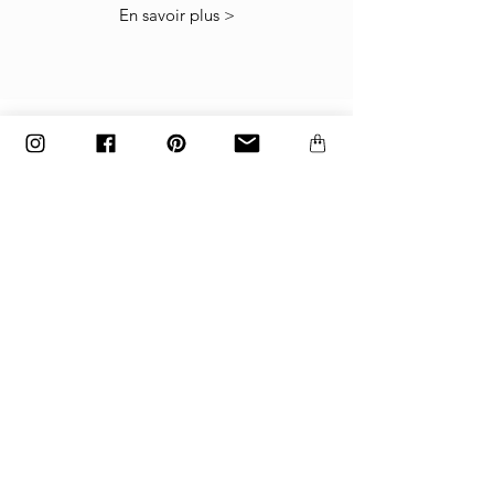
Politique de retour
.
En savoir plus >
Les les articles doivent être retournés dans le
carton d'usine emballé exactement comme il a
été expédié, sinon les retours ne seront pas
acceptés.
Les articles fabriqués sur commande et
personnalisés ne peuvent pas être retournés.
paiement
Paiements acceptés
par carte bancaire, paypal
ou virement bancaire