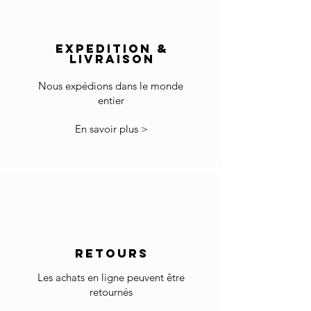
Reste du monde : 5-8 jours
Ne pas utiliser dans les pièces humides.
Livraison
hors Europe :
Les pièces doivent être conservées à des
EXPEDITION &
Le prix n'inclut pas les droits d'importation et la
températures de 10°- 25°C et dans une
LIVRAISON
TVA locale le cas échéant.
humidité relative de 40 - 65%
Les frais de dédouanement et d'importation
Essuyez tout liquide ce déversement
Nous expédions dans le monde
sont à votre charge.
immédiatement.
entier
Essuyer avec un coton doux chiffon.
*Certains pays peuvent avoir plus de
N'utilisez aucun agent de nettoyage pour la
En savoir plus >
restrictions pour l'importation de produits.
surface.
Dans le cas où vous ne pouvez pas passer à la
caisse car votre pays n'est pas accepté dans la
liste des pays sélectionnés, merci de nous
contacter à info@gingerbrown.fr
Nous ferons de notre mieux pour vous aider et
faire expédier votre commande.
RETOURS
Retour
Si les marchandises reçues ne sont pas
Les achats en ligne peuvent être
comme prévu ou ne conviennent pas, vous
retournés
pouvez les retourner sous réserve de notre