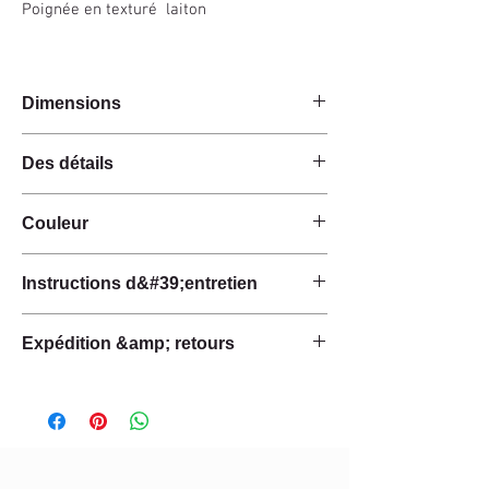
Poignée en texturé laiton
Dimensions
14x14x12cm
Des détails
Fait main
Couleur
Chagrin
Texturé laiton
Ancien / naturel
Couvercle à charnière
Instructions d&#39;entretien
Intérieur avec doublure en microsuède
Ces produits sont fabriqués à la main à partir de
Expédition &amp; retours
matières premières naturelles.
Les les matériaux ont une finition naturelle et
Nous pouvons expédier cet article dans le
n'ont pas de traitement ou de protection anti-
monde entier*.
taches.
Gardez les matériaux secs et protégés de la
Délai de livraison:
lumière directe du soleil et des sources de
France : 1-4 jours
chaleur.