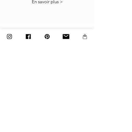
En savoir plus >
Les les articles doivent être retournés dans le
carton d'usine emballé exactement comme il a
été expédié, sinon les retours ne seront pas
acceptés.
Les articles fabriqués sur commande et
personnalisés ne peuvent pas être retournés.
paiement
Paiements acceptés
par carte bancaire, paypal
ou virement bancaire