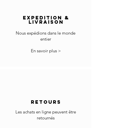
Ne pas utiliser dans les pièces humides.
Livraison
hors Europe :
Les pièces doivent être conservées à des
EXPEDITION &
Le prix n'inclut pas les droits d'importation et la
températures de 10°- 25°C et dans une
LIVRAISON
TVA locale le cas échéant.
humidité relative de 40 - 65%
Les frais de dédouanement et d'importation
Essuyez tout liquide ce déversement
Nous expédions dans le monde
sont à votre charge.
immédiatement.
entier
Essuyer avec un coton doux chiffon.
*Certains pays peuvent avoir plus de
N'utilisez aucun agent de nettoyage pour la
En savoir plus >
restrictions pour l'importation de produits.
surface.
Dans le cas où vous ne pouvez pas passer à la
caisse car votre pays n'est pas accepté dans la
liste des pays sélectionnés, merci de nous
contacter à info@gingerbrown.fr
Nous ferons de notre mieux pour vous aider et
faire expédier votre commande.
RETOURS
Retour
Si les marchandises reçues ne sont pas
Les achats en ligne peuvent être
comme prévu ou ne conviennent pas, vous
retournés
pouvez les retourner sous réserve de notre
Politique de retour
.