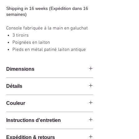
Shipping in 16 weeks (Expédition dans 16
semaines)
Console fabriquée à la main en galuchat
3 tiroirs
Poignées en laiton
Pieds en métal patiné laiton antique
Dimensions
130x30x75cm
Détails
Fait main
Couleur
Galuchat
3 tiroirs
Antique / Naturel
Poignées en laiton
Instructions d'entretien
Pieds en métal
Ces produits sont fabriqués à la main à partir de
Expédition & retours
matières premières naturelles.