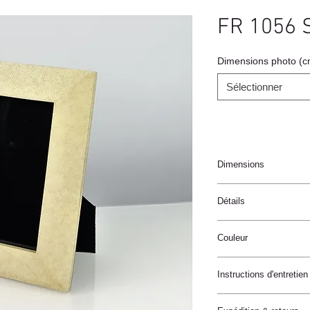
FR 1056 
Dimensions photo (c
Sélectionner
Dimensions
Détails
Fait main
Couleur
Galuchat
Forme biseautée
Antique / Naturel
Dos avec une doublur
Instructions d'entretien
Ces produits sont fabri