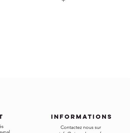
inition naturelle et n'ont pas de
cet article dans le monde entier *.
tion anti-taches.
ecs et protégés des rayons directs
es chaudes.
ours
n en coton doux.
de nettoyage sur la surface.
 droits d'importation et la TVA locale
ent et d'importation sont à votre
 avoir plus de restrictions pour
ts.
e pouvez pas commander car votre
 dans la liste sélectionnée des pays,
r à info@gingerbrown.fr
ieux pour vous aider et faire expédier
t
informations
és
Contactez nous sur
aypal