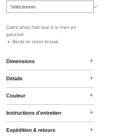
Cadre photo fabriqué à la main en
galuchat.
Bords en laiton brossé
Dimensions
Détails
Fait main
Couleur
Galuchat
Laiton brossé
Antique / Naturel
Dos avec une doublure en microsuède
Instructions d'entretien
Ces produits sont fabriqués à la main à partir de
Expédition & retours
matières premières naturelles.
Ces matériaux ont une finition naturelle et n'ont