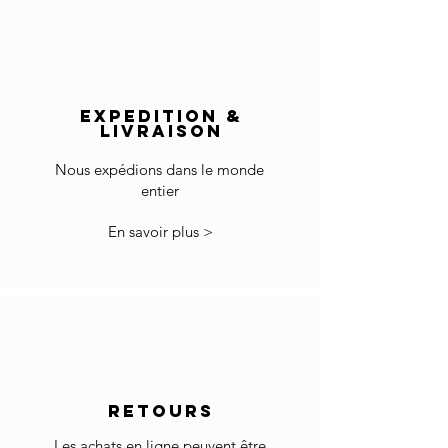
Europe: 2-5 jours
Reste du monde: 5-8 jours
Essuyez avec un chiffon en coton doux.
Livraison hors Europe:
N'utilisez aucun agent de nettoyage sur la
Le prix n'inclut pas les droits d'importation et la
surface.
TVA locale le cas échéant.
EXPEDITION &
Les frais de dédouanement et d'importation
LIVRAISON
sont à votre charge.
Nous expédions dans le monde
* Certains pays peuvent avoir plus de
entier
restrictions pour l'importation de produits.
Dans le cas où vous ne pouvez pas commander
En savoir plus >
car votre pays n'est pas accepté dans la liste
sélectionnée des pays, veuillez nous contacter
à info@gingerbrown.fr
Nous ferons de notre mieux pour vous aider et
faire expédier votre commande.
Retour
Si les marchandises reçues ne sont pas
RETOURS
comme prévu ou ne conviennent pas, vous
pouvez les retourner sous réserve de notre
Les achats en ligne peuvent être