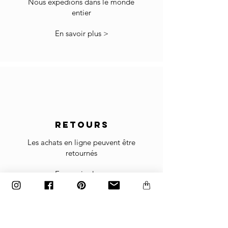
Essuyez tout liquide ce déversement
Nous expédions dans le monde
sont à votre charge.
immédiatement.
entier
Essuyer avec un coton doux chiffon.
*Certains pays peuvent avoir plus de
N'utilisez aucun agent de nettoyage pour la
En savoir plus >
restrictions pour l'importation de produits.
surface.
Dans le cas où vous ne pouvez pas passer à la
caisse car votre pays n'est pas accepté dans la
liste des pays sélectionnés, merci de nous
contacter à info@gingerbrown.fr
Nous ferons de notre mieux pour vous aider et
faire expédier votre commande.
RETOURS
Retour
Si les marchandises reçues ne sont pas
Les achats en ligne peuvent être
comme prévu ou ne conviennent pas, vous
retournés
pouvez les retourner sous réserve de notre
Politique de retour
.
En savoir plus >
Les les articles doivent être retournés dans le
carton d'usine emballé exactement comme il a
été expédié, sinon les retours ne seront pas
acceptés.