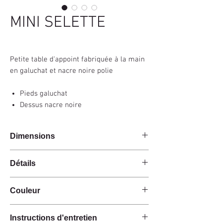
MINI SELETTE
Petite table d'appoint fabriquée à la main
en galuchat et nacre noire polie
Pieds galuchat
Dessus nacre noire
Dimensions
30x20x60cm
Détails
Fait main
Couleur
Galuchat
Nacre noire polie
Antique / Noir
Instructions d'entretien