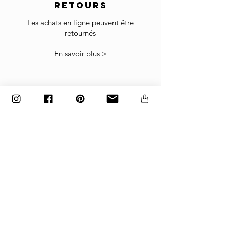
RETOURS
Retour
Si les marchandises reçues ne sont pas
Les achats en ligne peuvent être
comme prévu ou ne conviennent pas, vous
retournés
pouvez les retourner sous réserve de notre
politique de retour .
En savoir plus >
Les articles doivent être retournés dans le
carton d'usine emballé exactement comme ils
ont été expédiés, sinon les retours ne seront
pas acceptés.
Les articles fabriqués sur commande et
personnalisés ne peuvent pas être retournés.
paiement
Paiements acceptés
par carte bancaire, paypal
ou virement bancaire