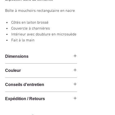
Boîte à mouchoirs rectangulaire en nacre
Côtés en laiton brossé
Couvercle à charnières
Intérieur avec doublure en microsuède
Fait à la main
Dimensions
17x11x4cm
Couleur
Noir
Conseils d'entretien
Ces produits sont fabriqués à la main à partir de
Expédition / Retours
matières premières naturelles.
Les matériaux ont une finition naturelle et ne
Nous pouvons expédier cet article dans le
bénéficient pas de traitement ou de protection
monde entier *.