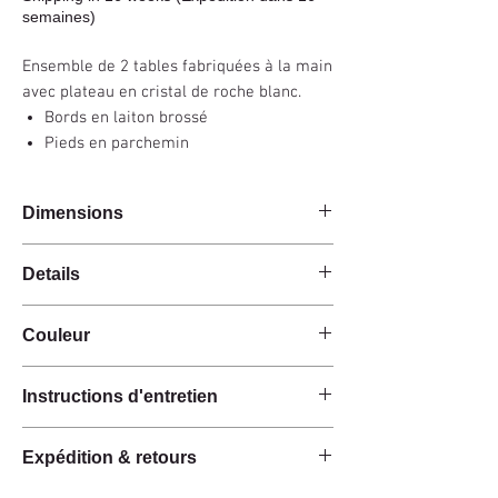
semaines)
Ensemble de 2 tables fabriquées à la main
avec plateau en cristal de roche blanc.
Bords en laiton brossé
Pieds en parchemin
Dimensions
150x80x30cm
Details
150x80x40cm
Fait main
Couleur
Cristal de roche blanc
Parchemin
Blanc - Ivoire
Laiton brossé
Instructions d'entretien
Ces produits sont fabriqués à la main à partir de
Expédition & retours
matières premières naturelles.
Les matériaux ont une finition naturelle et n'ont