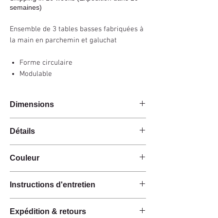
semaines)
Ensemble de 3 tables basses fabriquées à
la main en parchemin et galuchat
Forme circulaire
Modulable
Dimensions
130x77x55cm
Détails
Fait main
Couleur
Parchemin
Galuchat
Ivoire / Gris carbon
Instructions d'entretien
Ces produits sont fabriqués à la main à partir de
Expédition & retours
matières premières naturelles.